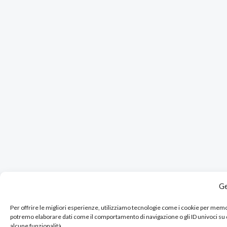
Ge
Per offrire le migliori esperienze, utilizziamo tecnologie come i cookie per mem
potremo elaborare dati come il comportamento di navigazione o gli ID univoci su
alcune funzionalità.