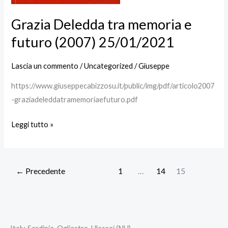
Grazia Deledda tra memoria e
futuro (2007) 25/01/2021
Lascia un commento
/
Uncategorized
/
Giuseppe
https://www.giuseppecabizzosu.it/public/img/pdf/articolo2007
-graziadeleddatramemoriaefuturo.pdf
Leggi tutto »
←
Precedente
1
…
14
15