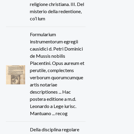
religione christiana. III. Del
misterio della redentione,
co’l lum
Formularium
instrumentorum egregii
causidici d. Petri Dominici
de Mussis nobilis
Placentini. Opus aureum et
perutile, complectens
verborum quorumcumque
artis notariae
descriptiones ... Hac
postera editione a m.d.
Leonardo a Lege iurisc.
Mantuano ... recog
Della disciplina regolare