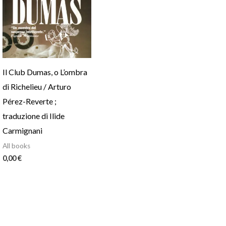
Il Club Dumas, o L’ombra
di Richelieu / Arturo
Pérez-Reverte ;
traduzione di Ilide
Carmignani
All books
0,00
€