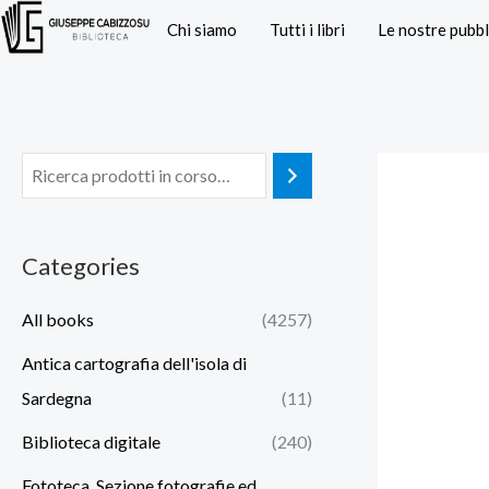
Vai
Chi siamo
Tutti i libri
Le nostre pubbl
al
contenuto
Categories
All books
(4257)
Antica cartografia dell'isola di
Sardegna
(11)
Biblioteca digitale
(240)
Fototeca. Sezione fotografie ed