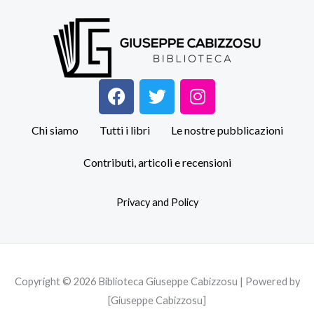
F
T
I
a
w
n
c
i
s
Chi siamo
Tutti i libri
Le nostre pubblicazioni
e
t
t
b
t
a
Contributi, articoli e recensioni
o
e
g
o
r
r
Privacy and Policy
k
a
m
Copyright © 2026 Biblioteca Giuseppe Cabizzosu | Powered by
[Giuseppe Cabizzosu]