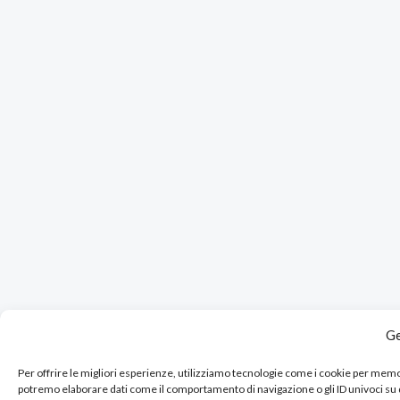
Ge
Per offrire le migliori esperienze, utilizziamo tecnologie come i cookie per mem
potremo elaborare dati come il comportamento di navigazione o gli ID univoci su