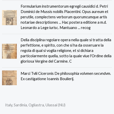
Formularium instrumentorum egregii causidici d. Petri
Dominici de Mussis nobilis Placentini. Opus aureum et
perutile, complectens verborum quorumcumque artis
notariae descriptiones ... Hac postera editione a m.d.
Leonardo a Lege iurisc. Mantuano ... recog
Della disciplina regolare opera nella quale si tratta della
perfettione, e spirito, con che si ha da osseruare la
regola di qual si voglia religione, et si dichiara
particolarmente quella, sotto la quale viue l'Ordine della
gloriosa Vergine del Carmine. C
Marci Tvlii Ciceronis De philosophia volvmen secvndvm.
Ex castigatione Ioannis Boulierij.
Italy, Sardinia, Ogliastra, Ulassai (NU)