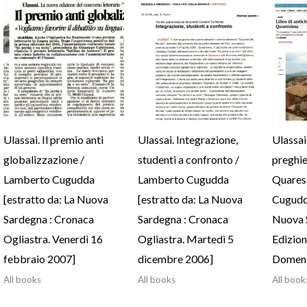
Ulassai. Il premio anti
Ulassai. Integrazione,
Ulassai
globalizzazione /
studenti a confronto /
preghie
Lamberto Cugudda
Lamberto Cugudda
Quares
[estratto da: La Nuova
[estratto da: La Nuova
Cugudda
Sardegna : Cronaca
Sardegna : Cronaca
Nuova 
Ogliastra. Venerdì 16
Ogliastra. Martedì 5
Edizio
febbraio 2007]
dicembre 2006]
Domeni
All books
All books
All book