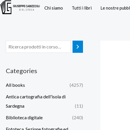
Vai
Chi siamo
Tutti i libri
Le nostre pubbl
al
contenuto
Categories
All books
(4257)
Antica cartografia dell'isola di
Sardegna
(11)
Biblioteca digitale
(240)
Fototeca. Sezione fotografie ed