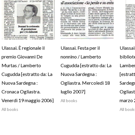
Ulassai. È regionale il
Ulassai. Festa per il
Ulassai
premio Giovanni De
nonnino / Lamberto
bibliot
Murtas / Lamberto
Cugudda [estratto da: La
Lamber
Cugudda [estratto da: La
Nuova Sardegna :
[estrat
Nuova Sardegna :
Ogliastra. Mercoledì 18
Sardeg
Cronaca Ogliastra.
luglio 2007]
Ogliast
Venerdì 19 maggio 2006]
marzo 
All books
All books
All book