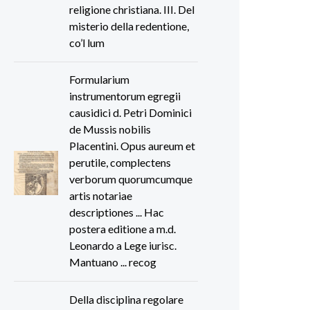
religione christiana. III. Del
misterio della redentione,
co’l lum
Formularium
instrumentorum egregii
causidici d. Petri Dominici
de Mussis nobilis
Placentini. Opus aureum et
perutile, complectens
verborum quorumcumque
artis notariae
descriptiones ... Hac
postera editione a m.d.
Leonardo a Lege iurisc.
Mantuano ... recog
Della disciplina regolare