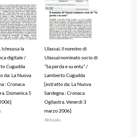
. Ichnussa la
Ulassai. Il nonnino di
eca digitale /
Ulassai nominato socio di
to Cugudda
“Sa perda e su entu” /
to da: La Nuova
Lamberto Cugudda
na : Cronaca
[estratto da: La Nuova
ra. Domenica 5
Sardegna : Cronaca
2006]
Ogliastra. Venerdì 3
marzo 2006]
s
All books