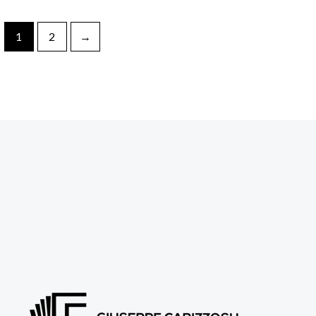
1
2
→