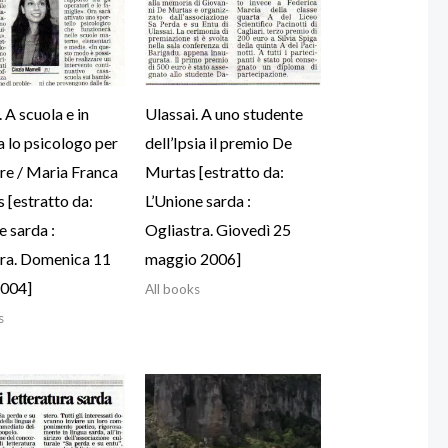
 A scuola e in
Ulassai. A uno studente
a lo psicologo per
dell’Ipsia il premio De
fre / Maria Franca
Murtas [estratto da:
[estratto da:
L’Unione sarda :
e sarda :
Ogliastra. Giovedì 25
tra. Domenica 11
maggio 2006]
2004]
All books
s