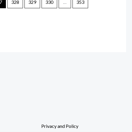
7
328
329
330
…
353
Privacy and Policy