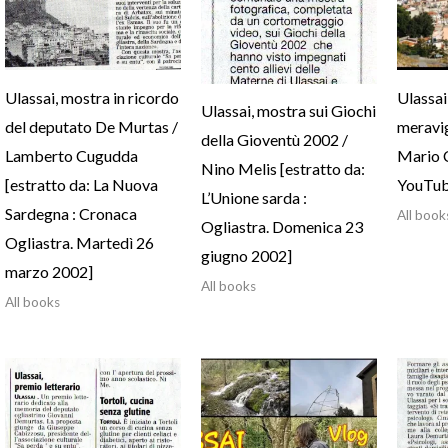
Ulassai, mostra in ricordo
Ulassai,
Ulassai, mostra sui Giochi
del deputato De Murtas /
meravig
della Gioventù 2002 /
Lamberto Cugudda
Mario C
Nino Melis [estratto da:
[estratto da: La Nuova
YouTub
L’Unione sarda :
Sardegna : Cronaca
All book
Ogliastra. Domenica 23
Ogliastra. Martedì 26
giugno 2002]
marzo 2002]
All books
All books