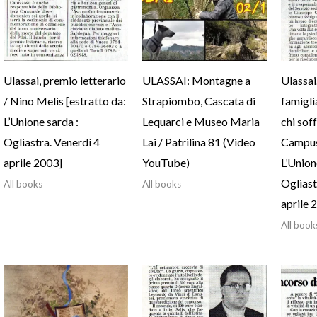
Ulassai, premio letterario
ULASSAI: Montagne a
Ulassai.
/ Nino Melis [estratto da:
Strapiombo, Cascata di
famigli
L’Unione sarda :
Lequarci e Museo Maria
chi sof
Ogliastra. Venerdì 4
Lai / Patrilina 81 (Video
Campus 
aprile 2003]
YouTube)
L’Union
Oglias
All books
All books
aprile 
All book