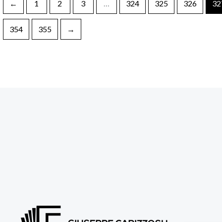
←
1
2
3
…
324
325
326
32
354
355
→