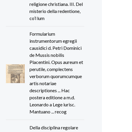
religione christiana. III. Del
misterio della redentione,
co’l lum
Formularium
instrumentorum egregii
causidici d. Petri Dominici
de Mussis nobilis
Placentini. Opus aureum et
perutile, complectens
verborum quorumcumque
artis notariae
descriptiones ... Hac
postera editione a m.d.
Leonardo a Lege iurisc.
Mantuano ... recog
Della disciplina regolare