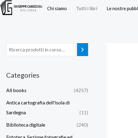
Vai
Chi siamo
Tutti i libri
Le nostre pubbl
al
contenuto
Categories
All books
(4257)
Antica cartografia dell'isola di
Sardegna
(11)
Biblioteca digitale
(240)
Fototeca. Sezione fotografie ed