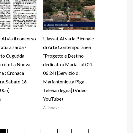
 Al via il concorso
Ulassai. Al via la Biennale
ratura sarda /
di Arte Contemporanea
to Cugudda
“Progetto e Destino”
to da: La Nuova
dedicata a Maria Lai (04
na : Cronaca
06 24) [Servizio di
ra. Sabato 16
Mariantonietta Piga –
2005]
TeleSardegna] (Video
YouTube)
s
All books