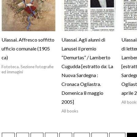
Ulassai. Affresco soffitto
Ulassai. Agli alunni di
Ulassai.
ufficio comunale (1905
Lanusei il premio
di lette
ca)
“Demurtas” / Lamberto
Lamber
Cugudda [estratto da: La
[estrat
Fototeca. Sezione fotografie
ed immagini
Nuova Sardegna :
Sardeg
Cronaca Ogliastra.
Ogliast
Domenica 8 maggio
aprile 
2005]
All book
All books