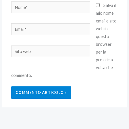
Nome*
Salva il
mio nome,
email e sito
Email*
web in
questo
browser
Sito
per la
web
prossima
volta che
commento.