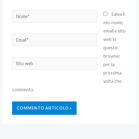
Nome*
Salva il
mio nome,
email e sito
Email*
web in
questo
browser
Sito
per la
web
prossima
volta che
commento.