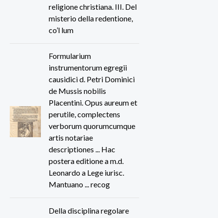
religione christiana. III. Del
misterio della redentione,
co’l lum
Formularium
instrumentorum egregii
causidici d. Petri Dominici
de Mussis nobilis
Placentini. Opus aureum et
perutile, complectens
verborum quorumcumque
artis notariae
descriptiones ... Hac
postera editione a m.d.
Leonardo a Lege iurisc.
Mantuano ... recog
Della disciplina regolare