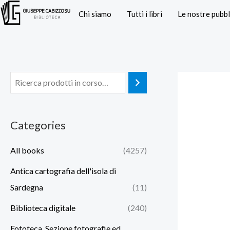
Vai
Chi siamo
Tutti i libri
Le nostre pubbl
al
contenuto
Categories
All books
(4257)
Antica cartografia dell'isola di
Sardegna
(11)
Biblioteca digitale
(240)
Fototeca. Sezione fotografie ed