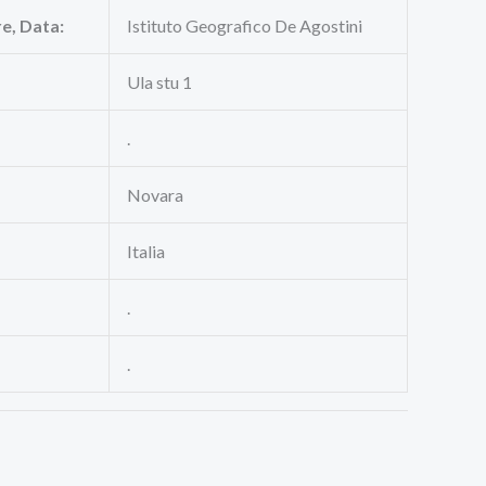
re, Data:
Istituto Geografico De Agostini
Ula stu 1
.
Novara
Italia
.
.