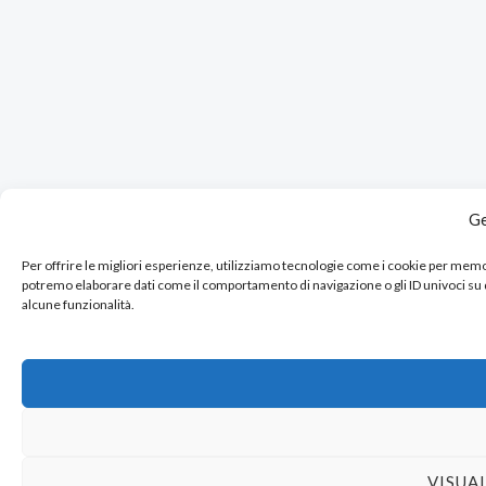
Ge
Per offrire le migliori esperienze, utilizziamo tecnologie come i cookie per mem
potremo elaborare dati come il comportamento di navigazione o gli ID univoci su
alcune funzionalità.
VISUA