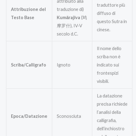
attribuito alla
traduttore più
Attribuzione del
traduzione di)
diffuso di
Testo Base
Kumārajīva
(鸠
questo Sutra in
摩罗什), IV-V
cinese.
secolo d.C.
Il nome dello
scriba non è
Scriba/Calligrafo
Ignoto
indicato sui
frontespizi
visibili.
La datazione
precisa richiede
l’analisi della
Epoca/Datazione
Sconosciuta
calligrafia,
dell’inchiostro