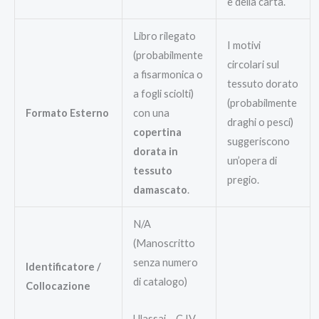
e della carta.
Libro rilegato
I motivi
(probabilmente
circolari sul
a fisarmonica o
tessuto dorato
a fogli sciolti)
(probabilmente
Formato Esterno
con una
draghi o pesci)
copertina
suggeriscono
dorata in
un’opera di
tessuto
pregio.
damascato
.
N/A
(Manoscritto
senza numero
Identificatore /
di catalogo)
Collocazione
Ulassai – C IV