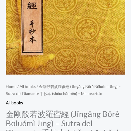
Home
/
All books
/ 金剛般若波羅蜜經 (Jīngāng Bōrě Bōluómì Jīng) –
Sutra del Diamante 手抄本 (shǒuchāoběn) – Manoscritto
All books
金剛般若波羅蜜經 (Jīngāng Bōrě
Bōluómì Jīng) – Sutra del