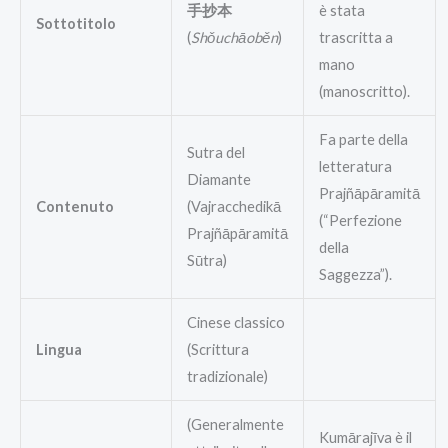
手抄本
è stata
Sottotitolo
(
Shǒuchāoběn
)
trascritta a
mano
(manoscritto).
Fa parte della
Sutra del
letteratura
Diamante
Prajñāpāramitā
Contenuto
(Vajracchedikā
(“Perfezione
Prajñāpāramitā
della
Sūtra)
Saggezza”).
Cinese classico
Lingua
(Scrittura
tradizionale)
(Generalmente
Kumārajīva è il