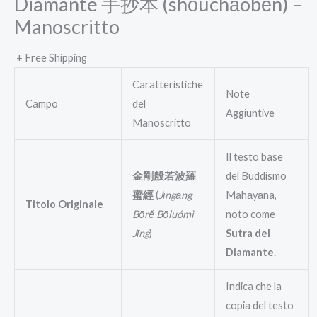
Diamante 手抄本 (shǒuchāoběn) –
Manoscritto
+ Free Shipping
Caratteristiche
Note
Campo
del
Aggiuntive
Manoscritto
Il testo base
金剛般若波羅
del Buddismo
蜜經
(
Jīngāng
Mahāyāna,
Titolo Originale
Bōrě Bōluómì
noto come
Jīng
)
Sutra del
Diamante
.
Indica che la
copia del testo