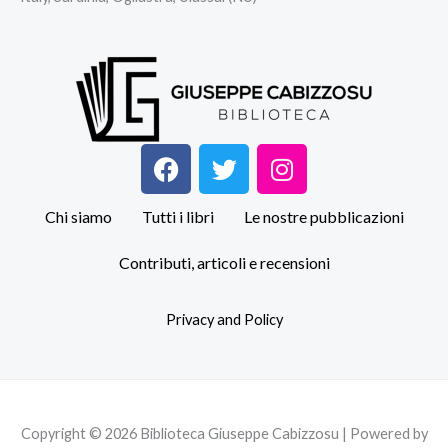
F
T
I
a
w
n
c
i
s
Chi siamo
Tutti i libri
Le nostre pubblicazioni
e
t
t
b
t
a
Contributi, articoli e recensioni
o
e
g
o
r
r
Privacy and Policy
k
a
m
Copyright © 2026 Biblioteca Giuseppe Cabizzosu | Powered by