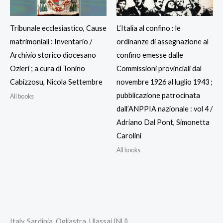
Tribunale ecclesiastico, Cause
L’Italia al confino : le
matrimoniali : Inventario /
ordinanze di assegnazione al
Archivio storico diocesano
confino emesse dalle
Ozieri ; a cura di Tonino
Commissioni provinciali dal
Cabizzosu, Nicola Settembre
novembre 1926 al luglio 1943 ;
pubblicazione patrocinata
All books
dall’ANPPIA nazionale : vol 4 /
Adriano Dal Pont, Simonetta
Carolini
All books
Italy, Sardinia, Ogliastra, Ulassai (NU)