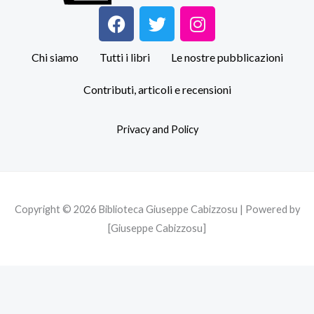
F
T
I
a
w
n
c
i
s
Chi siamo
Tutti i libri
Le nostre pubblicazioni
e
t
t
b
t
a
Contributi, articoli e recensioni
o
e
g
o
r
r
Privacy and Policy
k
a
m
Copyright © 2026 Biblioteca Giuseppe Cabizzosu | Powered by
[Giuseppe Cabizzosu]