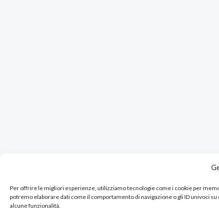
Ge
Per offrire le migliori esperienze, utilizziamo tecnologie come i cookie per mem
potremo elaborare dati come il comportamento di navigazione o gli ID univoci su
alcune funzionalità.