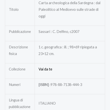
Carta archeologica della Sardegna : dal
Titolo
Paleolitico al Medioevo sulle strade di
oggi
Pubblicazione
Sassari : C. Delfino, c2007
Descrizione
1 c. geografica : ill. ; 98×69 ripiegata a
fisica
23×12 cm.
Collezione
Vai da te
Numeri
[ISBN] :
978-88-7138-444-3
Lingua di
ITALIANO
pubblicazione