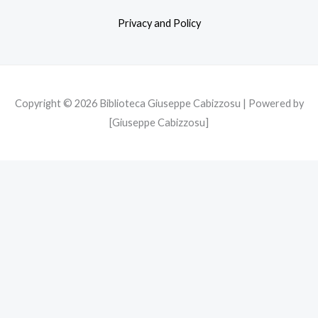
o
r
r
Privacy and Policy
k
a
m
Copyright © 2026 Biblioteca Giuseppe Cabizzosu | Powered by
[Giuseppe Cabizzosu]