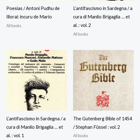
Poesias / Antoni Pudhu de
L’antifascismo in Sardegna / a
Illorai: incuru de Mario
cura di Manlio Brigaglia … et
al. : vol. 2
All books
All books
L’antifascismo in Sardegna / a
The Gutenberg Bible of 1454
cura di Manlio Brigaglia … et
/ Stephan Füssel : vol. 2
al. : vol. 1
All books