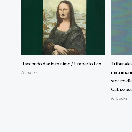
Il secondo diario minimo / Umberto Eco
Tribunale 
matrimonia
All books
storico di
Cabizzosu
All books