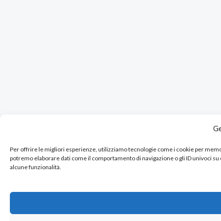
Ge
Per offrire le migliori esperienze, utilizziamo tecnologie come i cookie per mem
potremo elaborare dati come il comportamento di navigazione o gli ID univoci su
alcune funzionalità.