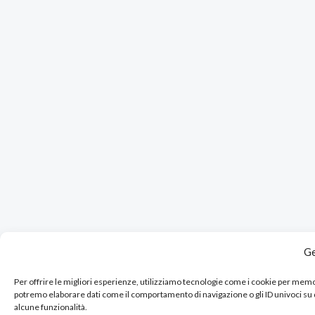
Ge
Per offrire le migliori esperienze, utilizziamo tecnologie come i cookie per mem
potremo elaborare dati come il comportamento di navigazione o gli ID univoci su
alcune funzionalità.