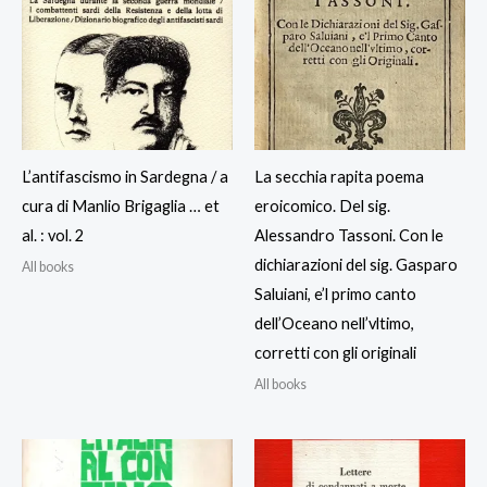
L’antifascismo in Sardegna / a
La secchia rapita poema
cura di Manlio Brigaglia … et
eroicomico. Del sig.
al. : vol. 2
Alessandro Tassoni. Con le
dichiarazioni del sig. Gasparo
All books
Saluiani, e’l primo canto
dell’Oceano nell’vltimo,
corretti con gli originali
All books