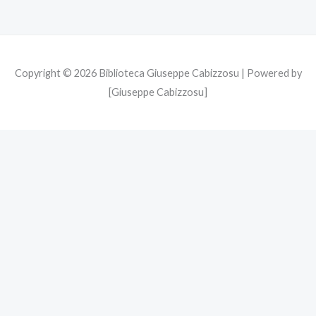
k
a
m
Copyright © 2026 Biblioteca Giuseppe Cabizzosu | Powered by
[Giuseppe Cabizzosu]