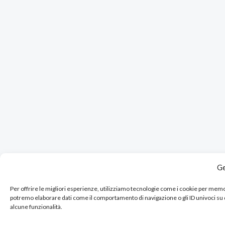
Ge
Per offrire le migliori esperienze, utilizziamo tecnologie come i cookie per mem
potremo elaborare dati come il comportamento di navigazione o gli ID univoci su
alcune funzionalità.