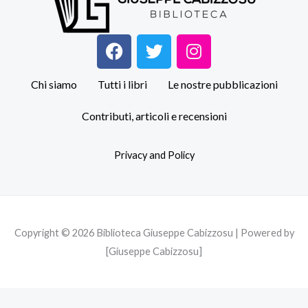
F
T
I
a
w
n
c
i
s
Chi siamo
Tutti i libri
Le nostre pubblicazioni
e
t
t
b
t
a
Contributi, articoli e recensioni
o
e
g
o
r
r
Privacy and Policy
k
a
m
Copyright © 2026 Biblioteca Giuseppe Cabizzosu | Powered by
[Giuseppe Cabizzosu]