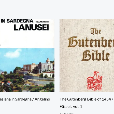
lesiana in Sardegna / Angelino
The Gutenberg Bible of 1454 /
Füssel : vol. 1
All books