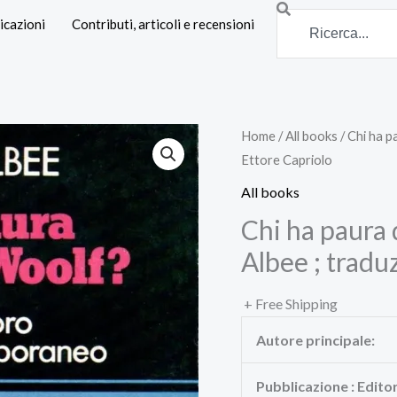
Search
icazioni
Contributi, articoli e recensioni
Home
/
All books
/ Chi ha p
Ettore Capriolo
All books
Chi ha paura 
Albee ; tradu
+ Free Shipping
Autore principale:
Pubblicazione : Edito