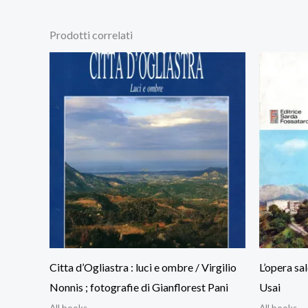
Prodotti correlati
Citta d’Ogliastra : luci e ombre / Virgilio
L’opera sa
Nonnis ; fotografie di Gianflorest Pani
Usai
All books
All books