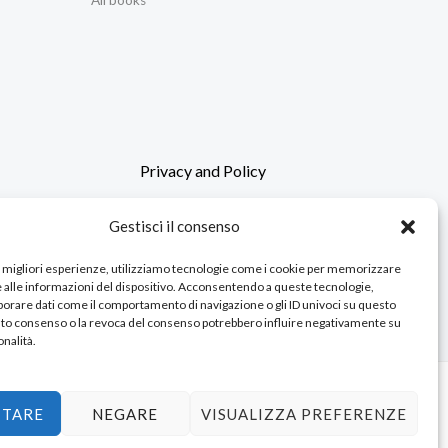
Privacy and Policy
Gestisci il consenso
le migliori esperienze, utilizziamo tecnologie come i cookie per memorizzare
 alle informazioni del dispositivo. Acconsentendo a queste tecnologie,
orare dati come il comportamento di navigazione o gli ID univoci su questo
ensioni
cato consenso o la revoca del consenso potrebbero influire negativamente su
nalità.
TTARE
NEGARE
VISUALIZZA PREFERENZE