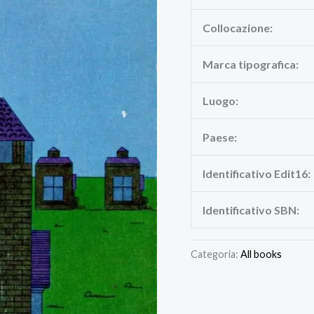
Collocazione:
Marca tipografica:
Luogo:
Paese:
Identificativo Edit16:
Identificativo SBN:
Categoria:
All books