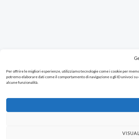
Ge
Per offrire le migliori esperienze, utilizziamo tecnologie come i cookie per mem
potremo elaborare dati come il comportamento di navigazione o gli ID univoci su
alcune funzionalità.
VISUA