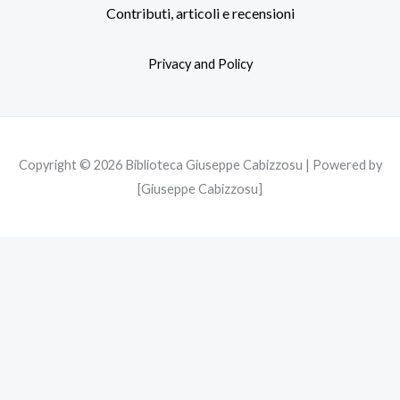
b
t
a
Contributi, articoli e recensioni
o
e
g
o
r
r
Privacy and Policy
k
a
m
Copyright © 2026 Biblioteca Giuseppe Cabizzosu | Powered by
[Giuseppe Cabizzosu]