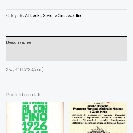
Categorie:
All books
,
Sezione Cinquecentine
Descrizione
Recensioni (0)
2 v. ; 4° (15*20,5 cm)
Prodotti correlati