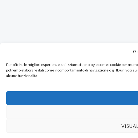
Ge
Per offrire le migliori esperienze, utilizziamo tecnologie come i cookie per mem
potremo elaborare dati come il comportamento di navigazione o gli ID univoci su
alcune funzionalità.
VISUA