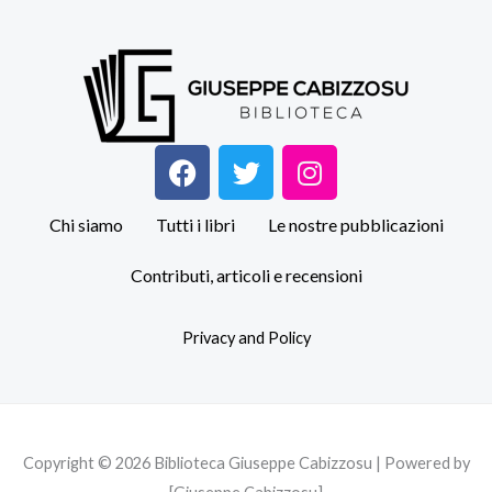
F
T
I
a
w
n
c
i
s
Chi siamo
Tutti i libri
Le nostre pubblicazioni
e
t
t
b
t
a
Contributi, articoli e recensioni
o
e
g
o
r
r
Privacy and Policy
k
a
m
Copyright © 2026 Biblioteca Giuseppe Cabizzosu | Powered by