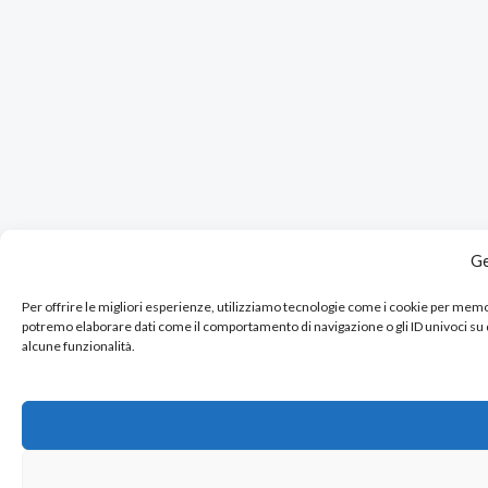
Ge
Per offrire le migliori esperienze, utilizziamo tecnologie come i cookie per mem
potremo elaborare dati come il comportamento di navigazione o gli ID univoci su
alcune funzionalità.