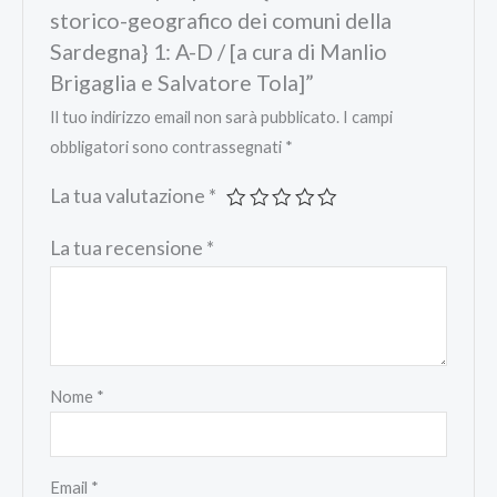
storico-geografico dei comuni della
Sardegna} 1: A-D / [a cura di Manlio
Brigaglia e Salvatore Tola]”
Il tuo indirizzo email non sarà pubblicato.
I campi
obbligatori sono contrassegnati
*
La tua valutazione
*
La tua recensione
*
Nome
*
Email
*