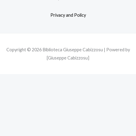
o
e
g
o
r
r
Privacy and Policy
k
a
m
Copyright © 2026 Biblioteca Giuseppe Cabizzosu | Powered by
[Giuseppe Cabizzosu]