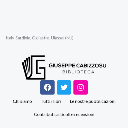
Italy, Sardinia, Ogliastra, Ulassai (NU)
F
T
I
a
w
n
c
i
s
Chi siamo
Tutti i libri
Le nostre pubblicazioni
e
t
t
b
t
a
Contributi, articoli e recensioni
o
e
g
o
r
r