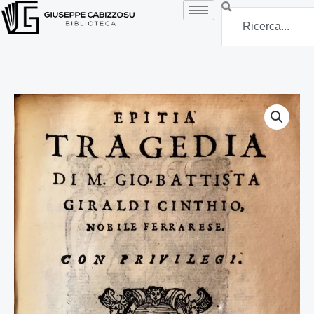
Vai
Search
al
contenuto