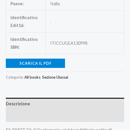
Paese:
Italia
Identificativo
.
Edit16:
Identificativo
ITICCUGEA130998
SBN:
SCARICA IL PDF
Categorie:
All books
,
Sezione Ulassai
Descrizione
Recensioni (0)
FA PARTE DI: Il Quaternario : rivista pubblicata sotto gli