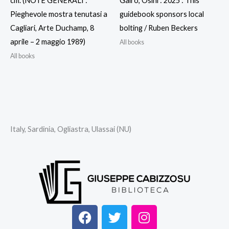
cm. (NOTE GENERALI :
Gairo, Osini : 2025 : This
Pieghevole mostra tenutasi a
guidebook sponsors local
Cagliari, Arte Duchamp, 8
bolting / Ruben Beckers
aprile – 2 maggio 1989)
All books
All books
Italy, Sardinia, Ogliastra, Ulassai (NU)
F
T
I
a
w
n