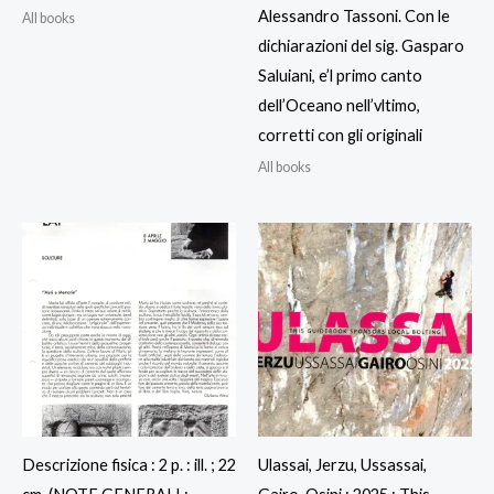
Alessandro Tassoni. Con le
All books
dichiarazioni del sig. Gasparo
Saluiani, e’l primo canto
dell’Oceano nell’vltimo,
corretti con gli originali
All books
Descrizione fisica : 2 p. : ill. ; 22
Ulassai, Jerzu, Ussassai,