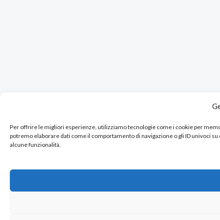
Ge
Per offrire le migliori esperienze, utilizziamo tecnologie come i cookie per mem
potremo elaborare dati come il comportamento di navigazione o gli ID univoci su
alcune funzionalità.