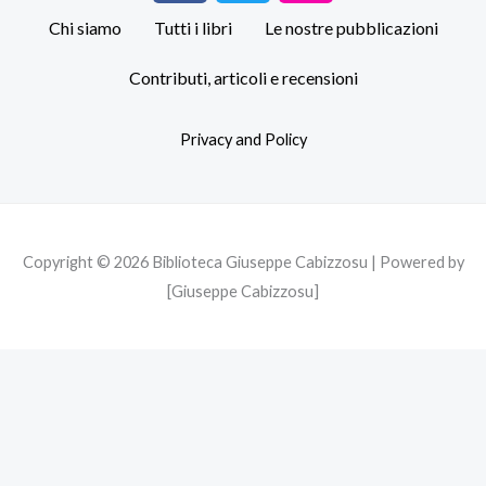
c
i
s
Chi siamo
Tutti i libri
Le nostre pubblicazioni
e
t
t
b
t
a
Contributi, articoli e recensioni
o
e
g
o
r
r
Privacy and Policy
k
a
m
Copyright © 2026 Biblioteca Giuseppe Cabizzosu | Powered by
[Giuseppe Cabizzosu]