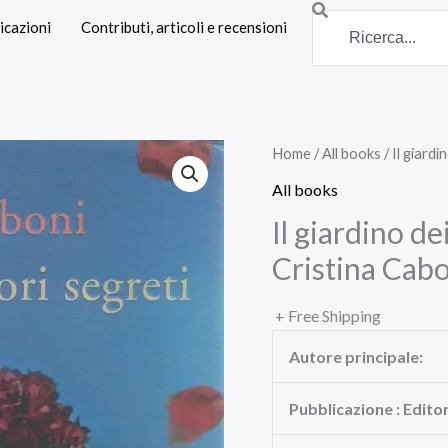
Search
icazioni
Contributi, articoli e recensioni
Home
/
All books
/ Il giardi
All books
Il giardino de
Cristina Cab
+ Free Shipping
Autore principale:
Pubblicazione : Edito