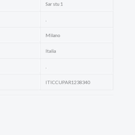
Sar stu 1
.
Milano
Italia
.
ITICCUPAR1238340