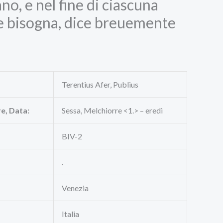
ano, e nel fine di ciascuna
ue bisogna, dice breuemente
Terentius Afer, Publius
re, Data:
Sessa, Melchiorre <1.> – eredi
BIV-2
.
Venezia
Italia