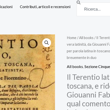
Search
icazioni
Contributi, articoli e recensioni
Home
/
All books
/ Il Teren
vera latinità, da Giouanni 
per parola latina in toscano
breuemente in duo
All books
,
Sezione Cinque
Il Terentio la
toscana, e rid
Giouanni Fabr
qual comento