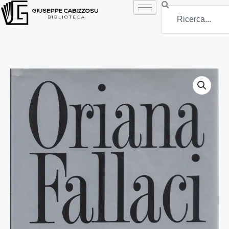
Vai
Search
al
contenuto