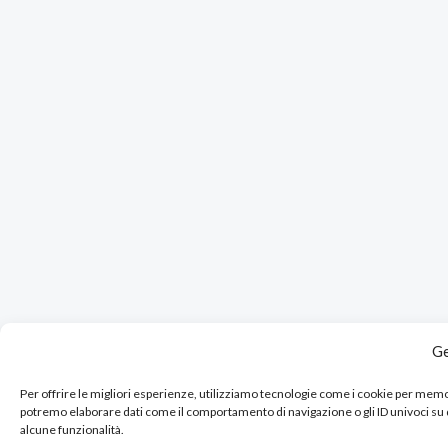
Ge
Per offrire le migliori esperienze, utilizziamo tecnologie come i cookie per mem
potremo elaborare dati come il comportamento di navigazione o gli ID univoci su
alcune funzionalità.