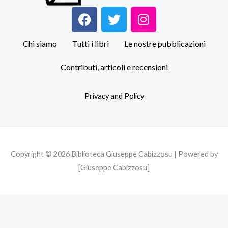
F
T
I
a
w
n
c
i
s
Chi siamo
Tutti i libri
Le nostre pubblicazioni
e
t
t
b
t
a
Contributi, articoli e recensioni
o
e
g
o
r
r
Privacy and Policy
k
a
m
Copyright © 2026 Biblioteca Giuseppe Cabizzosu | Powered by
[Giuseppe Cabizzosu]