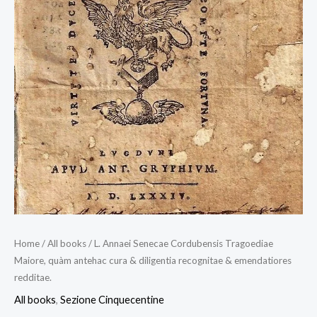
Home
/
All books
/ L. Annaei Senecae Cordubensis Tragoediae
Maiore, quàm antehac cura & diligentia recognitae & emendatiores
redditae.
All books
,
Sezione Cinquecentine