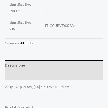
Identificativo
.
Edit16:
Identificativo
ITICCUBVE632834
SBN:
Categoria:
All books
Descrizione
Recensioni (0)
293 p., 76 p. di tav., [14] c. di tav. : ill. ; 25 cm.
Prodotti correlati