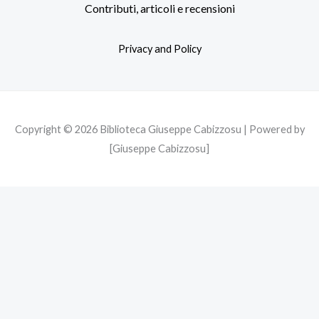
b
t
a
Contributi, articoli e recensioni
o
e
g
o
r
r
Privacy and Policy
k
a
m
Copyright © 2026 Biblioteca Giuseppe Cabizzosu | Powered by
[Giuseppe Cabizzosu]