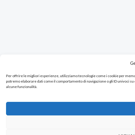
Ge
Per offrire le migliori esperienze, utilizziamo tecnologie come i cookie per mem
potremo elaborare dati come il comportamento di navigazione o gli ID univoci su
alcune funzionalità.