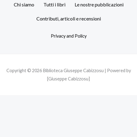
c
i
s
Chi siamo
Tutti i libri
Le nostre pubblicazioni
e
t
t
b
t
a
Contributi, articoli e recensioni
o
e
g
o
r
r
Privacy and Policy
k
a
m
Copyright © 2026 Biblioteca Giuseppe Cabizzosu | Powered by
[Giuseppe Cabizzosu]