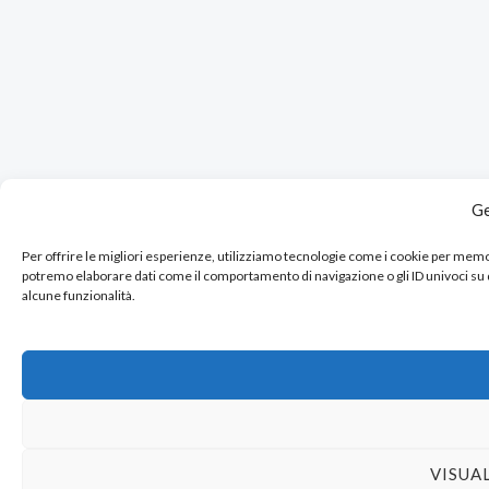
Ge
Per offrire le migliori esperienze, utilizziamo tecnologie come i cookie per mem
potremo elaborare dati come il comportamento di navigazione o gli ID univoci su
alcune funzionalità.
VISUA