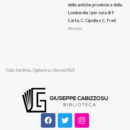
delle antiche provincie e della
Lombardia / per cura di F.
Carta, C. Cipolla e C. Frati
All books
Italy, Sardinia, Ogliastra, Ulassai (NU)
F
T
I
a
w
n