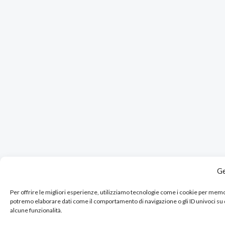
Ge
Per offrire le migliori esperienze, utilizziamo tecnologie come i cookie per mem
potremo elaborare dati come il comportamento di navigazione o gli ID univoci su
alcune funzionalità.