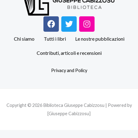
F
T
I
a
w
n
c
i
s
Chi siamo
Tutti i libri
Le nostre pubblicazioni
e
t
t
b
t
a
Contributi, articoli e recensioni
o
e
g
o
r
r
Privacy and Policy
k
a
m
Copyright © 2026 Biblioteca Giuseppe Cabizzosu | Powered by
[Giuseppe Cabizzosu]