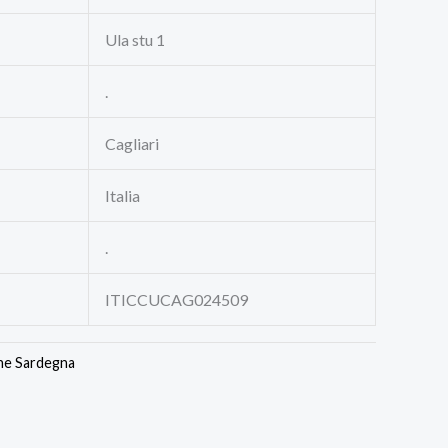
Ula stu 1
.
Cagliari
Italia
.
ITICCUCAG024509
ne Sardegna