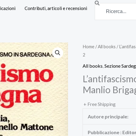
Search
icazioni
Contributi, articoli e recensioni
Home
/
All books
/ L’antifas
2
All books
,
Sezione Sarde
L’antifascism
Manlio Brigagli
+ Free Shipping
Autore principale:
Pubblicazione : Edito