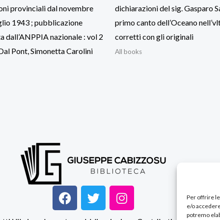
ni provinciali dal novembre
dichiarazioni del sig. Gasparo Sal
glio 1943 ; pubblicazione
primo canto dell’Oceano nell’vl
a dall’ANPPIA nazionale : vol 2
corretti con gli originali
Dal Pont, Simonetta Carolini
All books
F
T
I
Per offrire 
a
w
n
e/o accedere
c
i
s
potremo elab