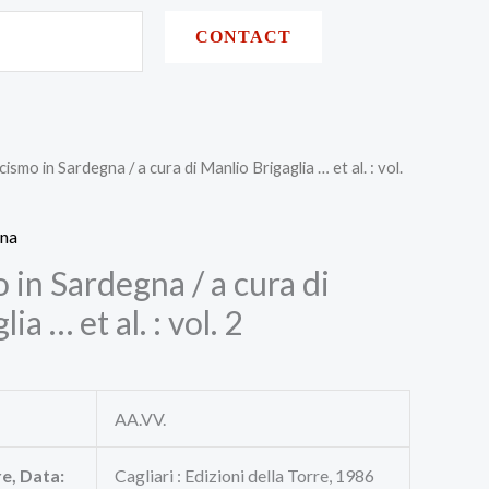
CONTACT
cismo in Sardegna / a cura di Manlio Brigaglia … et al. : vol.
gna
o in Sardegna / a cura di
a … et al. : vol. 2
AA.VV.
re, Data:
Cagliari : Edizioni della Torre, 1986