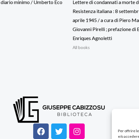
o diario minimo / Umberto Eco
Lettere di condannati a morte d
Resistenza italiana : 8 settem
aprile 1945 / a cura di Piero Ma
Giovanni Pirelli ; prefazione di
Enriques Agnoletti
All books
F
T
I
Per offrire 
a
w
n
e/o accedere