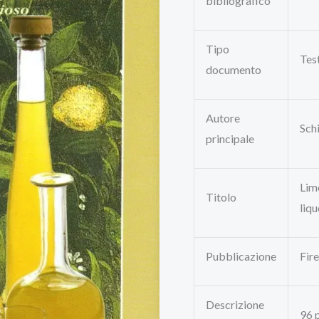
bibliografico
Tipo
Tes
documento
Autore
Sch
principale
Limo
Titolo
liqu
Pubblicazione
Fire
Descrizione
96 p