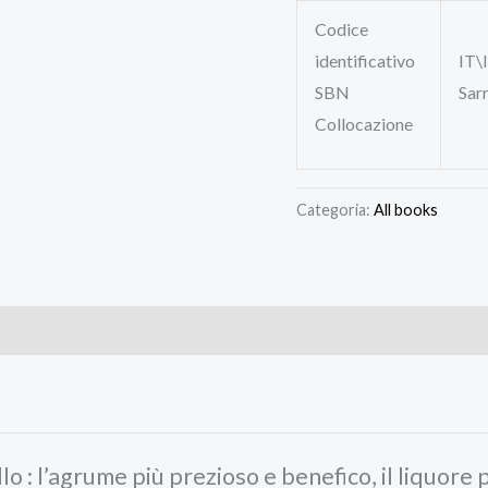
Codice
identificativo
IT
SBN
Sar
Collocazione
Categoria:
All books
 : l’agrume più prezioso e benefico, il liquore p