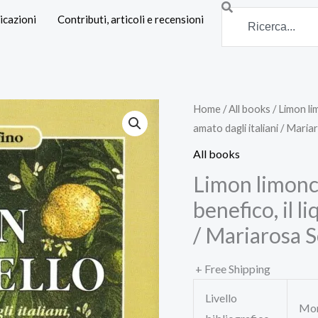
Search
icazioni
Contributi, articoli e recensioni
Home
/
All books
/ Limon lim
amato dagli italiani / Maria
All books
Limon limonce
benefico, il l
/ Mariarosa S
+ Free Shipping
Livello
Mon