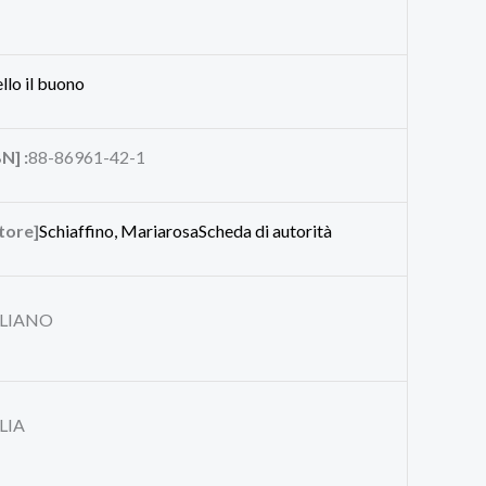
ello il buono
N] :
88-86961-42-1
tore]
Schiaffino, Mariarosa
Scheda di autorità
ALIANO
LIA