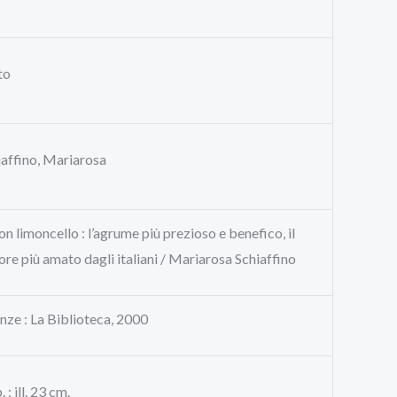
to
iaffino, Mariarosa
n limoncello : l’agrume più prezioso e benefico, il
ore più amato dagli italiani / Mariarosa Schiaffino
nze : La Biblioteca, 2000
. : ill. 23 cm.