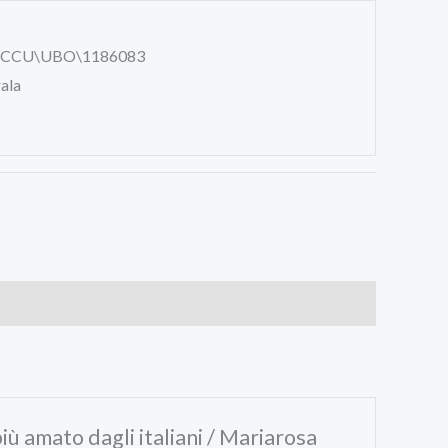
\ICCU\UBO\1186083
rala
iù amato dagli italiani / Mariarosa