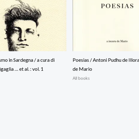
ismo in Sardegna / a cura di
Poesias / Antoni Pudhu de Illora
aglia … et al. : vol. 1
de Mario
All books