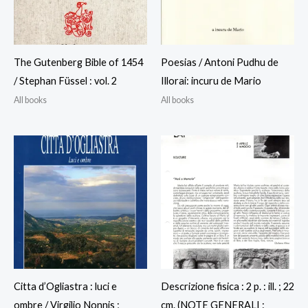
The Gutenberg Bible of 1454
Poesias / Antoni Pudhu de
/ Stephan Füssel : vol. 2
Illorai: incuru de Mario
All books
All books
Citta d’Ogliastra : luci e
Descrizione fisica : 2 p. : ill. ; 22
ombre / Virgilio Nonnis ;
cm. (NOTE GENERALI :