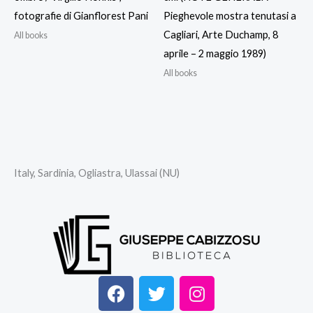
fotografie di Gianflorest Pani
Pieghevole mostra tenutasi a
Cagliari, Arte Duchamp, 8
All books
aprile – 2 maggio 1989)
All books
Italy, Sardinia, Ogliastra, Ulassai (NU)
F
T
I
a
w
n