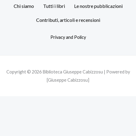
c
i
s
Chi siamo
Tutti i libri
Le nostre pubblicazioni
e
t
t
b
t
a
Contributi, articoli e recensioni
o
e
g
o
r
r
Privacy and Policy
k
a
m
Copyright © 2026 Biblioteca Giuseppe Cabizzosu | Powered by
[Giuseppe Cabizzosu]