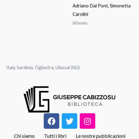
Adriano Dal Pont, Simonetta
Carolini
All books
Italy, Sardinia, Ogliastra, Ulassai (NU)
F
T
I
a
w
n
c
i
s
Chi siamo
Tutti i libri
Le nostre pubblicazioni