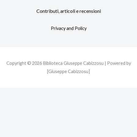
e
t
t
b
t
a
Contributi, articoli e recensioni
o
e
g
o
r
r
Privacy and Policy
k
a
m
Copyright © 2026 Biblioteca Giuseppe Cabizzosu | Powered by
[Giuseppe Cabizzosu]