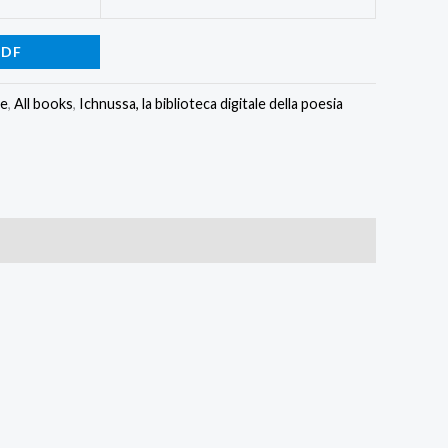
PDF
le
,
All books
,
Ichnussa, la biblioteca digitale della poesia