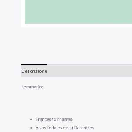
Descrizione
Recensioni (0)
Sommario:
Francesco Marras
A sos fedales de su Barantres