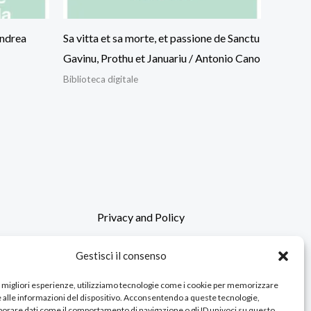
Andrea
Sa vitta et sa morte, et passione de Sanctu
Gavinu, Prothu et Januariu / Antonio Cano
Biblioteca digitale
Privacy and Policy
Gestisci il consenso
le migliori esperienze, utilizziamo tecnologie come i cookie per memorizzare
 alle informazioni del dispositivo. Acconsentendo a queste tecnologie,
orare dati come il comportamento di navigazione o gli ID univoci su questo