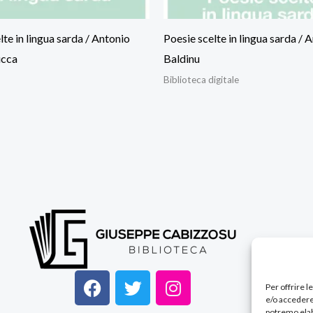
lte in lingua sarda / Antonio
Poesie scelte in lingua sarda / 
ucca
Baldinu
Biblioteca digitale
F
T
I
Per offrire 
a
w
n
e/o accedere
potremo elab