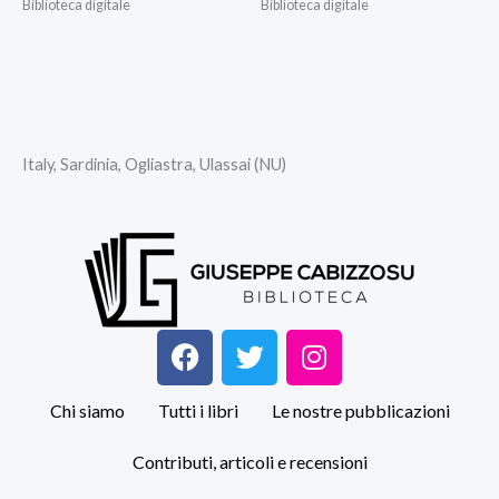
Biblioteca digitale
Biblioteca digitale
Italy, Sardinia, Ogliastra, Ulassai (NU)
F
T
I
a
w
n
c
i
s
Chi siamo
Tutti i libri
Le nostre pubblicazioni
e
t
t
b
t
a
Contributi, articoli e recensioni
o
e
g