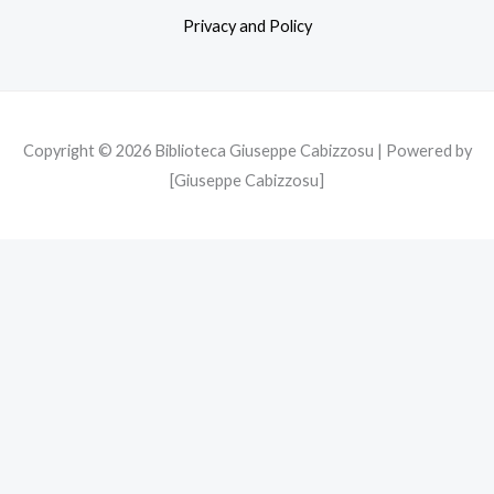
o
r
r
Privacy and Policy
k
a
m
Copyright © 2026 Biblioteca Giuseppe Cabizzosu | Powered by
[Giuseppe Cabizzosu]