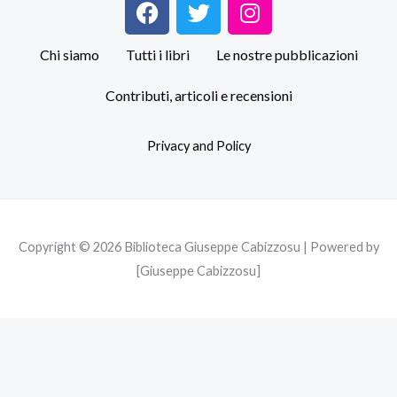
F
T
I
a
w
n
c
i
s
Chi siamo
Tutti i libri
Le nostre pubblicazioni
e
t
t
b
t
a
Contributi, articoli e recensioni
o
e
g
o
r
r
Privacy and Policy
k
a
m
Copyright © 2026 Biblioteca Giuseppe Cabizzosu | Powered by
[Giuseppe Cabizzosu]