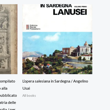
compilato
L’opera salesiana in Sardegna / Angelino
 alla
Usai
pubblicato
All books
atria delle
rdia / per