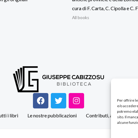
cura di F. Carta, C. Cipolla e C. F
All books
F
T
I
Per offrire 
a
w
n
e/o accedere
c
i
s
potremo elab
tti i libri
Le nostre pubblicazioni
Contributi, articoli e rec
sito. Il man
e
t
t
alcune funzio
b
t
a
o
e
g