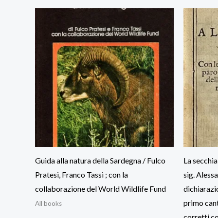
Guida alla natura della Sardegna / Fulco
La secchia
Pratesi, Franco Tassi ; con la
sig. Aless
collaborazione del World Wildlife Fund
dichiarazio
primo cant
All books
corretti co