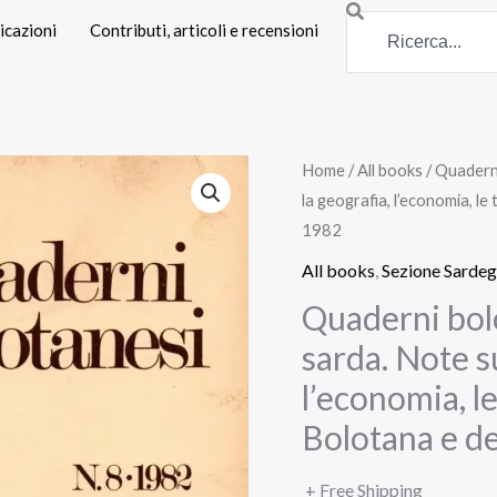
Search
icazioni
Contributi, articoli e recensioni
Home
/
All books
/ Quaderni
la geografia, l’economia, le t
1982
All books
,
Sezione Sarde
Quaderni bolo
sarda. Note su
l’economia, le 
Bolotana e de
+ Free Shipping