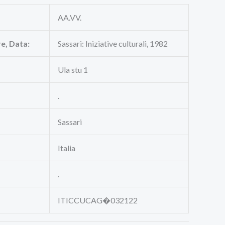
AA.VV.
re, Data:
Sassari: Iniziative culturali, 1982
Ula stu 1
.
Sassari
Italia
.
ITICCUCAG�032122