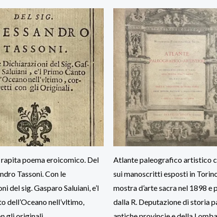
 rapita poema eroicomico. Del
Atlante paleografico artistico 
andro Tassoni. Con le
sui manoscritti esposti in Torino
ni del sig. Gasparo Saluiani, e’l
mostra d’arte sacra nel 1898 e 
o dell’Oceano nell’vltimo,
dalla R. Deputazione di storia p
n gli originali
antiche provincie e della Lomba