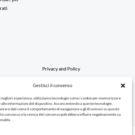
rati
Privacy and Policy
Gestisci il consenso
le migliori esperienze, utilizziamo tecnologie come i cookie per memorizzare
 alle informazioni del dispositivo. Acconsentendo a queste tecnologie,
orare dati come il comportamento di navigazione o gli ID univoci su questo
ensioni
cato consenso o la revoca del consenso potrebbero influire negativamente su
nalità.