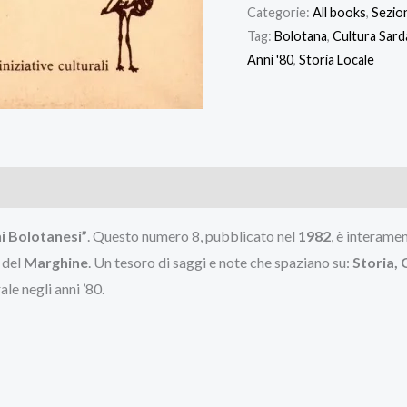
Categorie:
All books
,
Sezio
Tag:
Bolotana
,
Cultura Sard
Anni '80
,
Storia Locale
i Bolotanesi”
. Questo numero 8, pubblicato nel
1982
, è interame
 del
Marghine
. Un tesoro di saggi e note che spaziano su:
Storia, 
le negli anni ’80.