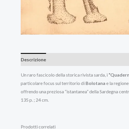
Descrizione
Recensioni (0)
Un raro fascicolo della storica rivista sarda, i
“Quadern
particolare focus sul territorio di
Bolotana
e la regione
offrendo una preziosa “istantanea” della Sardegna centra
135 p. ; 24 cm.
Prodotti correlati