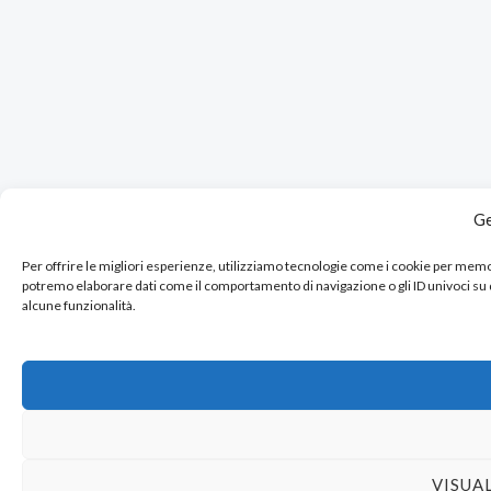
Ge
Per offrire le migliori esperienze, utilizziamo tecnologie come i cookie per mem
potremo elaborare dati come il comportamento di navigazione o gli ID univoci su
alcune funzionalità.
VISUA