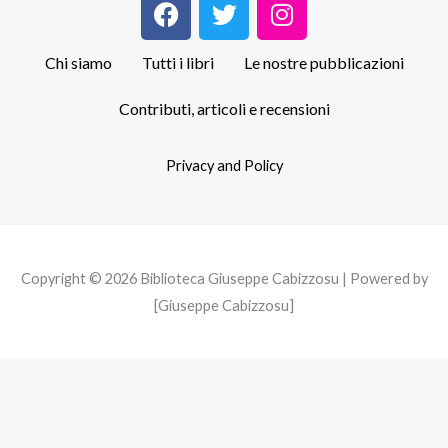
F
T
I
a
w
n
c
i
s
Chi siamo
Tutti i libri
Le nostre pubblicazioni
e
t
t
b
t
a
Contributi, articoli e recensioni
o
e
g
o
r
r
Privacy and Policy
k
a
m
Copyright © 2026 Biblioteca Giuseppe Cabizzosu | Powered by
[Giuseppe Cabizzosu]