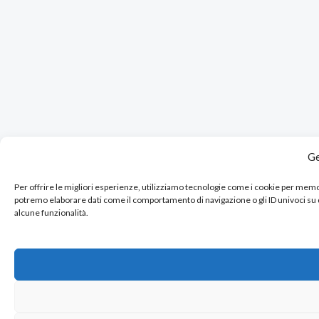
Ge
Per offrire le migliori esperienze, utilizziamo tecnologie come i cookie per mem
potremo elaborare dati come il comportamento di navigazione o gli ID univoci su
alcune funzionalità.