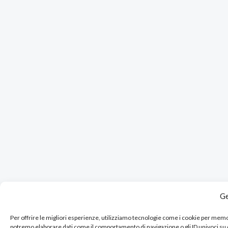
Ge
Per offrire le migliori esperienze, utilizziamo tecnologie come i cookie per mem
potremo elaborare dati come il comportamento di navigazione o gli ID univoci su