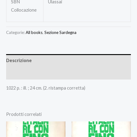
SBN
Ulassai
Collocazione
Categorie:
All books
,
Sezione Sardegna
Descrizione
Recensioni (0)
1022 p. : ill. ; 24 cm. (2. ristampa corretta)
Prodotti correlati