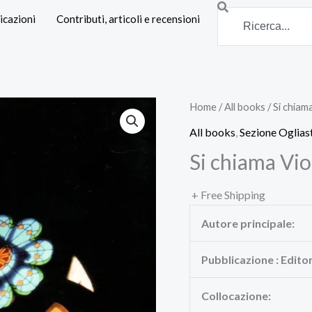
Search
icazioni
Contributi, articoli e recensioni
Home
/
All books
/ Si chiam
All books
,
Sezione Oglias
Si chiama Vi
+ Free Shipping
Autore principale:
Pubblicazione : Edito
Collocazione: