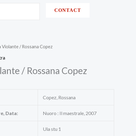
CONTACT
a Violante / Rossana Copez
tra
olante / Rossana Copez
Copez, Rossana
re, Data:
Nuoro : Il maestrale, 2007
Ula stu 1