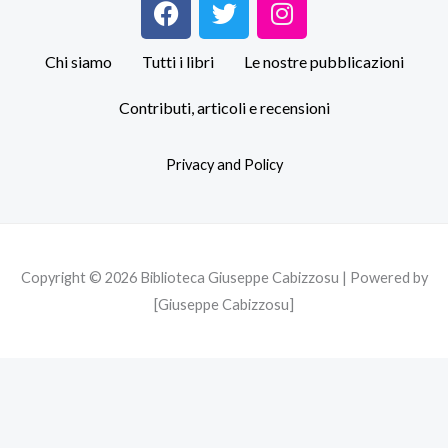
a
w
n
c
i
s
Chi siamo
Tutti i libri
Le nostre pubblicazioni
e
t
t
b
t
a
Contributi, articoli e recensioni
o
e
g
o
r
r
Privacy and Policy
k
a
m
Copyright © 2026 Biblioteca Giuseppe Cabizzosu | Powered by
[Giuseppe Cabizzosu]