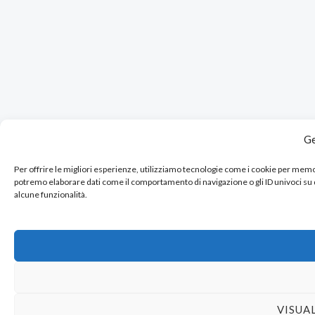
Ge
Per offrire le migliori esperienze, utilizziamo tecnologie come i cookie per mem
potremo elaborare dati come il comportamento di navigazione o gli ID univoci su
alcune funzionalità.
VISUA