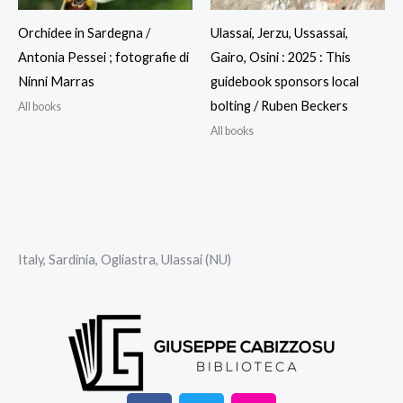
Orchidee in Sardegna /
Ulassai, Jerzu, Ussassai,
Antonia Pessei ; fotografie di
Gairo, Osini : 2025 : This
Ninni Marras
guidebook sponsors local
bolting / Ruben Beckers
All books
All books
Italy, Sardinia, Ogliastra, Ulassai (NU)
F
T
I