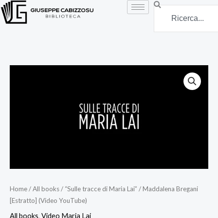
Vai
Search
al
contenuto
Home
/
All books
/ “Sulle tracce di Maria Lai” / Maddalena Bregani
[Estratto] (Video YouTube)
All books
,
Video Maria Lai