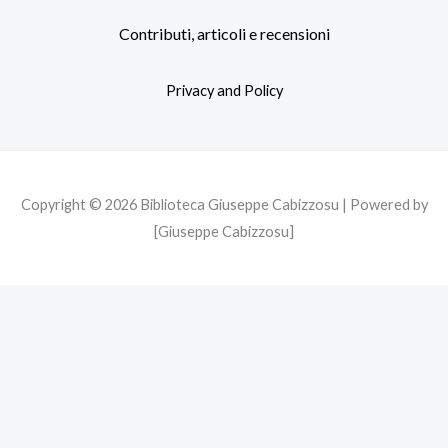
e
t
t
b
t
a
Contributi, articoli e recensioni
o
e
g
o
r
r
Privacy and Policy
k
a
m
Copyright © 2026 Biblioteca Giuseppe Cabizzosu | Powered by
[Giuseppe Cabizzosu]