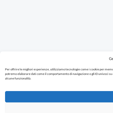
Ge
Per offrire le migliori esperienze, utilizziamo tecnologie come i cookie per mem
potremo elaborare dati come il comportamento di navigazione o gli ID univoci su
alcune funzionalità.