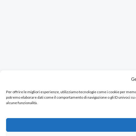
Ge
Per offrire le migliori esperienze, utilizziamo tecnologie come i cookie per mem
potremo elaborare dati come il comportamento di navigazione o gli ID univoci su
alcune funzionalità.