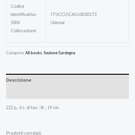
Codice
identificativo
IT\ICCU\CAG\0030173
SBN
Ulassai
Collocazione
Categorie:
All books
,
Sezione Sardegna
Descrizione
Recensioni (0)
222 p., 6 c. di tav. : ill. ; 19 cm.
Prodotti correlati